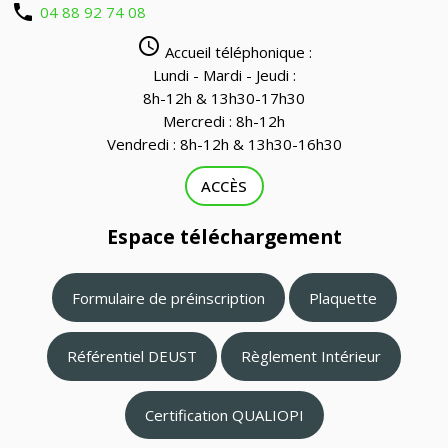
phone
04 88 92 74 08
query_builder
Accueil téléphonique :
Lundi - Mardi - Jeudi :
8h-12h & 13h30-17h30
Mercredi : 8h-12h
Vendredi : 8h-12h & 13h30-16h30
ACCÈS
Espace téléchargement
Formulaire de préinscription
Plaquette
Référentiel DEUST
Règlement Intérieur
Certification QUALIOPI