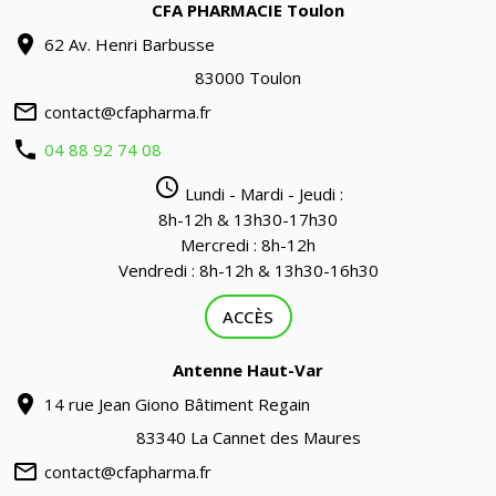
CFA PHARMACIE Toulon
location_on
62 Av. Henri Barbusse
83000 Toulon
mail_outline
contact@cfapharma.fr
phone
04 88 92 74 08
query_builder
Lundi - Mardi - Jeudi :
8h-12h & 13h30-17h30
Mercredi : 8h-12h
Vendredi : 8h-12h & 13h30-16h30
ACCÈS
Antenne Haut-Var
location_on
14 rue Jean Giono Bâtiment Regain
83340 La Cannet des Maures
mail_outline
contact@cfapharma.fr