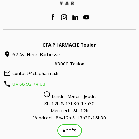
CFA PHARMACIE Toulon
location_on
62 Av. Henri Barbusse
83000 Toulon
mail_outline
contact@cfapharma.fr
phone
04 88 92 74 08
query_builder
Lundi - Mardi - Jeudi :
8h-12h & 13h30-17h30
Mercredi : 8h-12h
Vendredi : 8h-12h & 13h30-16h30
ACCÈS