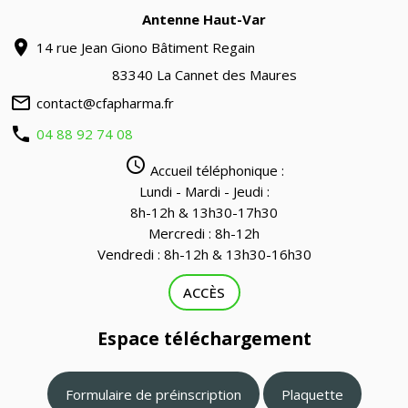
Antenne Haut-Var
location_on
14 rue Jean Giono Bâtiment Regain
83340 La Cannet des Maures
mail_outline
contact@cfapharma.fr
phone
04 88 92 74 08
query_builder
Accueil téléphonique :
Lundi - Mardi - Jeudi :
8h-12h & 13h30-17h30
Mercredi : 8h-12h
Vendredi : 8h-12h & 13h30-16h30
ACCÈS
Espace téléchargement
Formulaire de préinscription
Plaquette