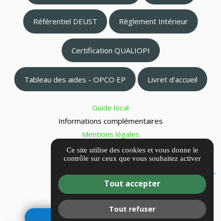
Référentiel DEUST
Règlement Intérieur
Certification QUALIOPI
Tableau des aides - OPCO EP
Livret d'accueil
Guide local
Informations complémentaires
Mentions légales
Politique de confidentialité
Ce site utilise des cookies et vous donne le
contrôle sur ceux que vous souhaitez activer
Gestion des cookies
Tout accepter
Tout refuser
ACCÈS NET-YPAREO