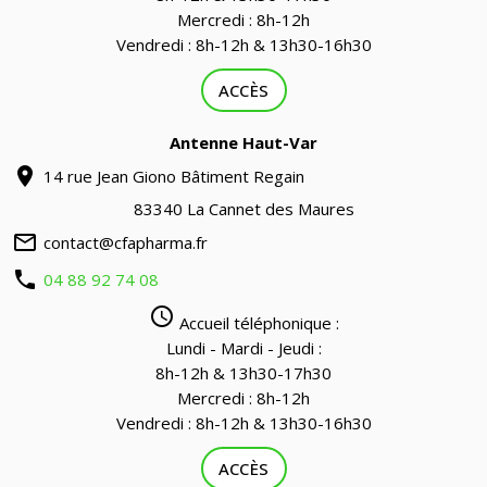
Mercredi : 8h-12h
Vendredi : 8h-12h & 13h30-16h30
ACCÈS
Antenne Haut-Var
location_on
14 rue Jean Giono Bâtiment Regain
83340 La Cannet des Maures
mail_outline
contact@cfapharma.fr
phone
04 88 92 74 08
query_builder
Accueil téléphonique :
Lundi - Mardi - Jeudi :
8h-12h & 13h30-17h30
Mercredi : 8h-12h
Vendredi : 8h-12h & 13h30-16h30
ACCÈS