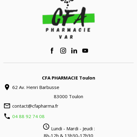
CFA PHARMACIE Toulon
location_on
62 Av. Henri Barbusse
83000 Toulon
mail_outline
contact@cfapharma.fr
phone
04 88 92 74 08
query_builder
Lundi - Mardi - Jeudi :
8h-12h & 13h30-17h30